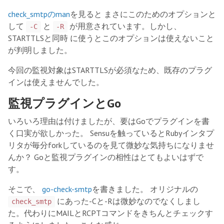
check_smtpのman
を見ると まさにこのためのオプションと
して
と
が用意されています。しかし、
-C
-R
STARTTLSと同時 に使うとこのオプションは使えないこと
が判明しました。
今回の監視対象はSTARTTLSが必須なため、既存のプラグ
インは使えませんでした。
監視プラグインとGo
いろいろ理由は付けましたが、要はGoでプラグインを書
く口実が欲しかった。 Sensuを触っているとRubyインタプ
リタが毎分forkしているのを見て微妙な気持ちになりませ
んか？ Goと監視プラグインの相性はとてもよいはずで
す。
そこで、
go-check-smtp
を書きました。 オリジナルの
にあった-Cと-Rは微妙なのでなくしまし
check_smtp
た。代わりにMAILとRCPTコマンドをきちんとチェックす