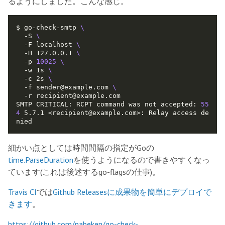
るようにしました。こんな感じ。
$ go-check-smtp 
  -S 
  -F localhost 
  -H 127.0.0.1 
  -p 
10025
  -w 1s 
  -c 2s 
  -f sender@example.com 
SMTP CRITICAL: RCPT command was not accepted: 
55
4
 5.7.1 <recipient@example.com>: Relay access de
細かい点としては時間間隔の指定がGoの
time.ParseDuration
を使うようになるので書きやすくなっ
ています(これは後述するgo-flagsの仕事)。
Travis CI
では
Github Releasesに成果物を簡単にデプロイで
きます
。
https://github.com/nabeken/go-check-