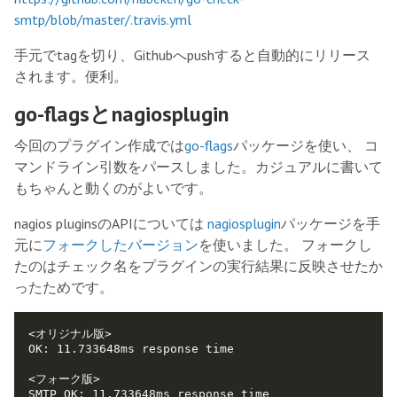
smtp/blob/master/.travis.yml
手元でtagを切り、Githubへpushすると自動的にリリース
されます。便利。
go-flagsとnagiosplugin
今回のプラグイン作成では
go-flags
パッケージを使い、 コ
マンドライン引数をパースしました。カジュアルに書いて
もちゃんと動くのがよいです。
nagios pluginsのAPIについては
nagiosplugin
パッケージを手
元に
フォークしたバージョン
を使いました。 フォークし
たのはチェック名をプラグインの実行結果に反映させたか
ったためです。