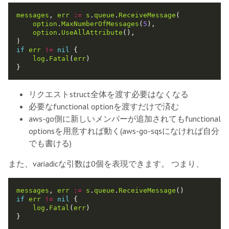
messages
, 
err
:=
s
.
queue
.
ReceiveMessage
option
.
MaxNumberOfMessages
(
5
option
.
UseAllAttribute
if
err
!=
nil
log
.
Fatal
(
err
リクエストstruct全体を渡す必要はなくなる
必要なfunctional optionを渡すだけで済む
aws-go側に新しいメンバーが追加されてもfunctional
optionsを用意すれば動く(aws-go-sqsになければ自分
でも書ける)
また、variadicな引数は0個を表現できます。 つまり、
messages
, 
err
:=
s
.
queue
.
ReceiveMessage
if
err
!=
nil
log
.
Fatal
(
err