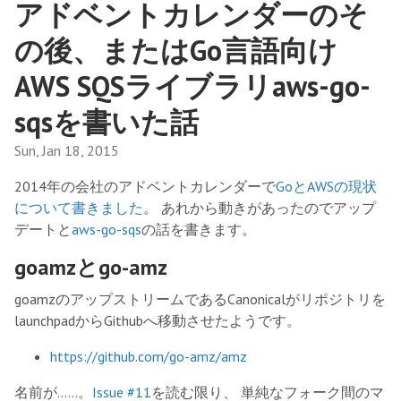
アドベントカレンダーのそ
の後、またはGo言語向け
AWS SQSライブラリaws-go-
sqsを書いた話
Sun, Jan 18, 2015
2014年の会社のアドベントカレンダーで
GoとAWSの現状
について書きました
。 あれから動きがあったのでアップ
デートと
aws-go-sqs
の話を書きます。
goamzとgo-amz
goamzのアップストリームであるCanonicalがリポジトリを
launchpadからGithubへ移動させたようです。
https://github.com/go-amz/amz
名前が……。
Issue #11
を読む限り、 単純なフォーク間のマ