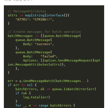
attrs
:=
map
[
string
]
interface
"ATTR1"
: 
"STRING!!"
batchMessages
:=
 []
queue
.
BatchMessage
queue
.
BatchMessage
Body
: 
"success"
queue
.
BatchMessage
Body
:    
"failed"
Options
: []
option
.
SendMessageRequest
{
opt
ion
.
MessageAttributes
(
attrs
err
 = 
q
.
SendMessageBatch
(
batchMessages
...
if
err
!=
nil
batchErrors
, 
ok
:=
queue
.
IsBatchError
(
err
if
 !
ok
log
.
Fatal
(
err
for
_
, 
e
:=
range
batchErrors