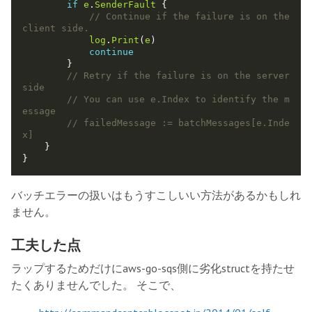
if
e
.
SenderFault
// Continue if the failure is on the 
log
.
Print
(
e
continue
// Retry if the failure is on the server 
// You can use e.Index to identify the m
// failedMessage := batchMessages[e.Inde
バッチエラーの扱いはもうすこしいい方法があるかもしれ
ません。
工夫した点
ラップするためだけにaws-go-sqs側に劣化structを持たせ
たくありませんでした。 そこで、