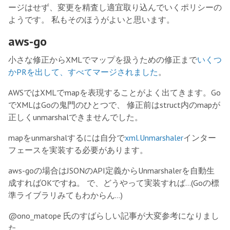
ージはせず、変更を精査し適宜取り込んでいくポリシーの
ようです。 私もそのほうがよいと思います。
aws-go
小さな修正からXMLでマップを扱うための修正まで
いくつ
かPRを出して、すべてマージされました
。
AWSではXMLでmapを表現することがよく出てきます。Go
でXMLはGoの鬼門のひとつで、 修正前はstruct内のmapが
正しくunmarshalできませんでした。
mapをunmarshalするには自分で
xml.Unmarshaler
インター
フェースを実装する必要があります。
aws-goの場合はJSONのAPI定義からUnmarshalerを自動生
成すればOKですね。 で、どうやって実装すれば…(Goの標
準ライブラリみてもわからん…)
@ono_matope 氏のすばらしい記事が大変参考になりまし
た。