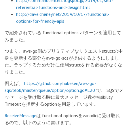
http://commandcenter.blogspot.jp/2014/01/self-
referential-functions-and-design.html
http://dave.cheney.net/2014/10/17/functional-
options-for-friendly-apis
で紹介されている functional options パターンを適用して
みました。
つまり、aws-go側のプリミティブなリクエストstructの中
身を更新する部分をaws-go-sqsが提供するようにしまし
た。ラップするためだけに便利structを作る必要がなくな
りました。
例えば、
https://github.com/nabeken/aws-go-
sqs/blob/master/queue/option/option.go#L20
で、 SQSでメ
ッセージを受け取る時に最大メッセージ数やVisibility
Timeoutを指定するoptionを用意しています。
ReceiveMessage
は functional optionsをvariadicに受け取れ
るので、以下のように書けます。